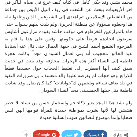
محمد بشير. وقد حكي كامل في كتابه كيف خرج في صباه الباكر في
آخر الأربعينات يبحث عن الشعب في ريف النيل الأبيض بين جماعة
من الناشطين الإسلاميين. ثم اهتدى إلى الشيوعيين الذين وظفوا نبله
هذا وجعلوه مسؤولا عن منطقة الجزيرة. ولم يلبث بينهم سنوات حتى
جاء بالمزارعين للخرطوم في موكب حاشد يقوده مزارعون أشاوس
يفرضون اتحادهم فرضاً على حكومتها. وقس على هذا ما قام به
المرحوم الشفيع أحمد الشيخ في جبهة العمال حتى قال عنه أستاذنا
عبد الخالق محجوب أنه بنى لعمال السودان مجداً. وكانت هجرة
فاطمة إلى النساء أكثر هذه الهجرات مجازفة. وقد بينت في حديث
سبق كيف أنها اضطرت إلى تغليظ الحجاب حول جسدها قطعاً
للذرائع. وهو حجاب لم يفرضه عليها والد متعسف، بل ضرورات التقية
في بلد يعاف نساءه ويلجمهن ك”حوايانات” كما كان يقال. وقد شادت
فاطمة مثل جيلها الخمسيني مجداً لنساء السودان
.
ولم تشد هذا المجد بغير ذكاء جم واستثمار حسن من نساء بلا حصر
هششن لها لأنها بشرت بمواطنة جديدة للمرأة قوامها أنهن لسن
ضحايا وإنما موضوع لنضالهن صوب إنسانية جديدة.
فيسبوك
تويتر
Google+
شارك