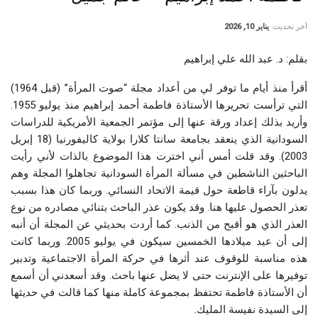
آخر تحديث
يناير 10, 2026
بقلم: د. عبد الله علي إبراهيم
أقرأ منذ أيام ما توفر لي من أعداد مجلة “صوت المرأة” (قبل 1964)
التي ترأست تحريرها الأستاذة فاطمة أحمد إبراهيم منذ يوليو 1955.
وأريد بذلك إعداد ورقة عنها إلى مؤتمر الجمعية الأمريكية للدراسات
السودانية الذي ينعقد بجامعة سانتا كلارا بولاية كاليفورنيا (18 إبريل
2003). وقد قلت أمس أني اخترت هذا الموضوع بالذات لأني رأيت
الباحثين الناشطين في مسألة المرأة السودانية تجاهلوا المجلة وهم
يدلون بآراء قاطعة حول قيمة الاتحاد النسائي. وربما كان هذا بسبب
تعذر الحصول عليها هنا. وقد يكون عذر الباحث بتنائي مصادره من نوع
العذر الذي هو أقبح من الذنب. كما أردت بحديثي عن المجلة أن أنبه
إلى أن عيد ميلادها الخمسين سيكون في يوليو 2005. وربما كانت
هذه مناسبة للوقوف عند أثرها في حركة المرأة الاجتماعية وتدبير
توفيرها على الإنترنت حتى لا يضل عنها باحث. وقد أسعدني أن أسمع
أن الأستاذة فاطمة تحتفظ بمجموعة كاملة منها كما قالت في حديثها
إلى السيدة نفيسة المليك
.