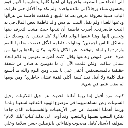
إلى الغداء من المطبعة وأحرجها أن أهلها كانوا ينتظرونها لأنهم قوم
يجلسون نساء ورجالاً إلى مائدة واحدة. ولم تكد تبدأ الأكل حتى طرقت
الباب صبية معروقة تعرض بضاعة للبيع. وأشفقت فاطمة من هزالها
ودعتها للغداء ولم تقبل البنت. ثم دس والد فاطمة بعض المال في يد
البنت فانصرفت. أصرت فاطمة أن تتبعها حيث مشت لتعرف بيتها
وتحسن إليها. وهنا عنفها الوالد قائلاً لها: “هل تظنين أن بوسعك حل
مشاكل الناس أجمعين”. وحاولت فاطمة الأكل فغصت بحلقها اللقم
وازدردتها بالماء. وتوقفت عن الأكل بالكلية. وكان والدها يرقبها من
طرف خفي. فنهض وعانقها وقال: “كنت أظن ما تقومين به كلام اتحاد
نسائي ساكت. ولكن علمت الآن أن ما تقومين به صادر عن شفقة
حقيقية بالمستضعفين. أعفي عني يا بنتي. ومن اليوم والله ما أسمع
فيك كلمة ولا أقبل فيك كلمة. أكلي لقمة عشان خاطري”. ومن يومها
لم يعتب عليها في شيء
.
كتبت مرة أقول إننا ربما أطلنا الحديث عن جيل الثلاثينات وجيل
الستينات وعن مساهمتيهما في موضوع الهوية الثقافية لشعبنا وبلدنا.
وربما أهملنا الحديث عن جيل الأربعينات والخمسينات الذي جاءنا
بفكرة الشعب نفسها وبالشعب. وقد أوحى لي بذلك كتاب “تلك الأيام”
لمؤلفه الأستاذ كامل محجوب ولقاءاتي بالزميلين حسن سلامة وعلي