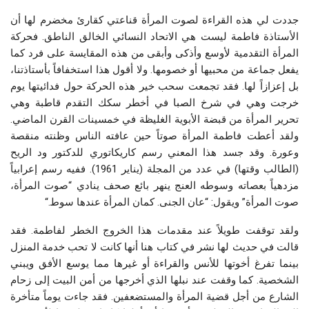
جددت لي هذه القراءة لصوت المرأة قناعتي كقارئ مخضرم لها أن
الأستاذة فاطمة ليست هي الاتحاد النسائي الخالق الناطق. فحركة
المرأة التقدمية لأوسع وأذكى وأبقى من هذه المقايسة على فرد كما
يفعل جماعة من محبيها أو خصومها. ولا أقول هذا استخفافاً بأستاذتنا،
بل إعزازاً لها. فقد تجمعت سحب خير هذه الحركة حول فدائيتها يوم
خرجت وهي في شرخ الصبا في أخطر سكك التقدم قاطبة وهي
تحرير المرأة من قبضة الأبوية الغليظة في خمسينات القرن الماضي.
ولقد أعطت فاطمة المرأة صوتاً حين عافته الناس وظنته منقصة
وعورة. وقد جسد هذا المعني رسم كاريكاتوري للدكتور ود الريح
(الطالب وقتها) في عدد من المجلة (يناير 1961). ففيه رسم إعرابياً
مزدهياً بعصاته وسوطه العنج ينهر بائع صحف ينادي “صوت المرأة،
صوت المرأة” ويقول: “عان الجنى. كمان المرأة عندها سوط
“.
ولقد توقفت طويلاً عند مقدمات هذا الخروج الخطر لفاطمة. فقد
قالت في حديث لها نشر في كتاب هنا أنها كانت لا تحب خدمة المنزل
بينما تفرغ أخوتها للأنس والقراءة أو غيرها مما يوسع الأفق ويبني
الشخصية. كما وقفت عند نبلها الذي أخرجها من أمن البيت إلى زحام
الشارع من أجل قضية المرأة والمستضعفين. فقد جاءت يوماً متأخرة