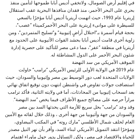
في إقليم أرض الصومال، ولاتخفي أديس أبابا طموحها لتأمين منفذ
بحري على البحر الأحمر، منذ فقدان منافذها البحرية عقب استقلال
إريتريا عام 1993، حيث اتهمت أريتريا أديس أبابا مؤخرًا بالسعي
للسيطرة على موانىء إريترية على البحر الأحمركميناء “عصب”،
بحجة قيام أسمرة بـ”احتلال أراضٍ إثيوبية” و”تسليح المتمردين”، ومن
زاوية أخرى قامت أديس أبابا بحشد القوات الأثيوبية على الحدود مع
أريتريا في منطقة “عفر”، مما دعى مصر للتأكيد على حصرية إدارة
شئون البحر الأحمر على الدول المشاطئة له.
الموقف الأمريكي من سد النهضة
عام 2019 في الولاية الأولى للرئيس الأمريكي “ترامب” حاولت
الولايات المتحدة لعب دور الوسيط بين مصر وإثيوبيا والسودان، حيث
استضافت جولات تفاوض في واشنطن انتهت دون توقيع اتفاق نهائي
بعد انسحاب إثيوبيا من المحادثات، أما في ولايته الثانية، فأكد ترامب
مراراً حرصه على مصالح جميع الأطراف فيما يخص “سد النهضة”.
وقد وعد “ترامب” بحل سريع للأزمة التي يحدثها السد بين مصر
والسودان من جهة وأثيوبيا من جهة أخرى ، وذلك خلال لقائه مع الأمين
العام لحلف شمال الأطلسي “مارك روته” في المكتب البيضاوي،
ومؤخرًا انتقد التمويل الأمريكي لبناء السد، وأقر بأن نهر النيل مصدر
للحياة والاقتصاد في مصر، ولكن التساؤل يدور حول ماوراء اهتمام