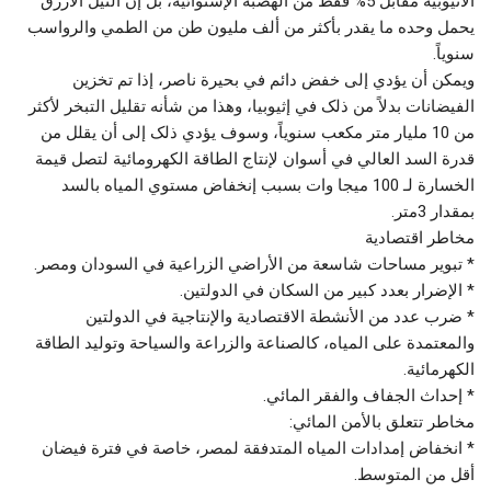
الأثيوبية مقابل 5% فقط من الهضبة الإستوائية، بل إن النيل الأزرق
يحمل وحده ما يقدر بأکثر من ألف مليون طن من الطمي والرواسب
سنوياً.
ويمکن أن يؤدي إلى خفض دائم في بحيرة ناصر، إذا تم تخزين
الفيضانات بدلاً من ذلک في إثيوبيا، وهذا من شأنه تقليل التبخر لأکثر
من 10 مليار متر مکعب سنوياً، وسوف يؤدي ذلک إلى أن يقلل من
قدرة السد العالي في أسوان لإنتاج الطاقة الکهرومائية لتصل قيمة
الخسارة لـ 100 ميجا وات بسبب إنخفاض مستوي المياه بالسد
بمقدار 3متر.
مخاطر اقتصادية
* تبوير مساحات شاسعة من الأراضي الزراعية في السودان ومصر.
* الإضرار بعدد كبير من السكان في الدولتين.
* ضرب عدد من الأنشطة الاقتصادية والإنتاجية في الدولتين
والمعتمدة على المياه، كالصناعة والزراعة والسياحة وتوليد الطاقة
الكهرمائية.
* إحداث الجفاف والفقر المائي.
مخاطر تتعلق بالأمن المائي:
* انخفاض إمدادات المياه المتدفقة لمصر، خاصة في فترة فيضان
أقل من المتوسط.