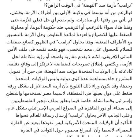
“ترامب” بأزمة سد “النهضة” في الوقت الراهن؟!
فبالرغم من أنه توسط في ولايته الأولى بين أطراف الأزمة، وفشل،
لم يأتي من وقتها بأي مبادرات، ولم يقدم أي حل فعلي للأزمة حتى
وقتنا هذا، سواءً بالترغيب أو الترهيب ضد حكومة أثيوبيا، أو محاولة
الضغط عليها للانصياع والعودة لمائدة التفاوض وحل الأزمة بالتنسيق
مع الأطراف المعنية، وهنا يحاول “ترامب” في الظهور كصانع صفقات
للسلام للحصول على مجد شخصي، فهو يقحم نفسه في ملف الأمن
المائي الإفريقي، لكنه لا يقدم مقاربة واضحة أو رؤية متكاملة لحل
الأزمة، ويكتفي بإطلاق تصريحات فضفاضة لا ترتكز إلى وقائع دقيقة،
كادعائه بأن الولايات المتحدة مولت سد النهضة، في حين أن تمويل
المشروع جاء بمساهمة عدة قوى دولية وليس الولايات المتحدة
وحدها، وقد يكون وراء ذلك التلويح بأن أزمة السد لايزال يشكل ورقة
ضغط على دول بعينها في المنطقة، لاسيما مصر تستخدمها واشنطن
وإسرائيل وقتما تشاء، خاصة فيما يتعلق بملف تهجير الفلسطينيين
إلى سيناء، أو دور القاهرة في الصراع العربي الإسرائيلي بشكل عام،
وعلى الجانب الآخر يحاول “ترامب” إرسال رسالة للعالم فحواها
التأكيد أن الولايات المتحدة الأمريكية ليس نفوذها ببعيد عن القارة
السمراء، لاسيما وأن الصراع محموم حول التواجد في القارة