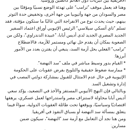
الأفريقية بين كبريات دول العالم كالصين وروسيا.
وهنا قد يعمل موقف “ترامب” على تهدئة الوضع نسبيًا ومؤقتًا بين
مصر والسودان من جهة وأثيوبيا من جهة أخرى، وتخفيض حدة التوتر
بينهم، حيث يحدث نوع من الانفراجة التي غالبًا ما ستكون مؤقتة، فقد
تسلم “تاي أتسكي سيلاسي” الرئيس الإثيوبي أوراق اعتماد السفير
الجديد المصري الجديد لدى أديس أبابا، “عبيدة الدندراوي”، ولكن من
الصعوبة بمكان أن يقدم حل نهائي ومستمر للأزمة، فالاضطلاع
“ترامب” الفعلي بحل أزمة السد، ينبغي أن يقترن بعدد من الأمور
أبرزها:
* القيام بدور وسيط مباشر في ملف “سد النهضة”.
* ممارسة ضغوط حقيقية والتلويح بفرض عقوبات على الحكومة
الإثيوبية في حال عدم الامتثال للقبول بمشاركة دولتي المصب في
إدارة وتشغيل السد.
وبالتالي فإن النهج الأثيوبي المستفز والآخذ في التصعيد، يؤكد سعي
أديس أبابا محاولة لاستنزاف مصر واستدراجها لعمل عسكري، يرهقها
اقتصاديًا وسياسيًا، ويوقعها تحت طائلة العقوبات الدولية، سواءً فيما
يتعلق بمسألة سد النهضة أو بسباق النفوذ في أفريقيا.
ومن هنا نجد أن التعامل مع أزمة سد “النهضة”، سيكون ضمن
مسارين: