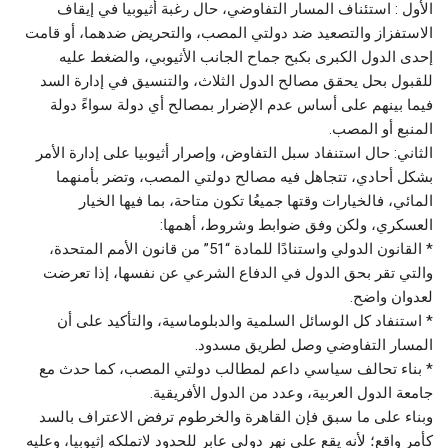
الأول : استئناف المسار التفاوضي، حال رغبة أثيوبيا في إيقاف
الاستفزاز والتصعيد ضد دولتي المصب، والتحريض ضدهما، أو قامت
إحدى الدول الكبرى بكبح جماح الجانب الأثيوبي، والضغط عليه
للقبول بحل يحقق مصالح الدول الثلاث، والتنسيق في إدارة السد
فيما بينهم على أساس عدم الإضرار بمصالح أي دولة سواءً دولة
المنبع أو المصب.
الثاني: حال استنفاد سبل التفاوض، وإصرار أثيوبيا على إدارة الأمر
بشكل أحادي، تتجاهل فيه مصالح دولتي المصب، وتضر بأمنهما
المائي، فالخيارات وقتها جميعُا تكون متاحة، بما فيها الخيار
العسكري، ولكن وفق ضوابط وشروط، أهمها:
* القانون الدولي واستنادًا للمادة “51” من قانون الأمم المتحدة،
والتي تقر بحق الدول في الدفاع الشرعي عن نفسها، إذا تعرضت
لعدوان واضح.
* استنفاد كل الوسائل السلمية والدبلوماسية، والتأكيد على أن
المسار التفاوضي وصل لطريق مسدود.
* بناء تحالف سياسي داعم لمطالب دولتي المصب، كما حدث مع
جامعة الدول العربية، وعدد من الدول الأفريقية.
وبناء على ما سبق فإن القاهرة والخرطوم ترفض الاعتراف بالسد
كأمر واقع؛ لأنه يقع على نهر دولي عابر للحدود لاتملكه إثيوبيا، وعليه