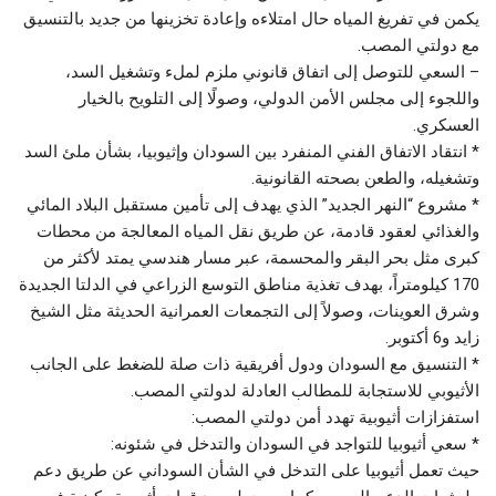
يكمن في تفريغ المياه حال امتلاءه وإعادة تخزينها من جديد بالتنسيق
مع دولتي المصب.
– السعي للتوصل إلى اتفاق قانوني ملزم لملء وتشغيل السد،
واللجوء إلى مجلس الأمن الدولي، وصولًا إلى التلويح بالخيار
العسكري.
* انتقاد الاتفاق الفني المنفرد بين السودان وإثيوبيا، بشأن ملئ السد
وتشغيله، والطعن بصحته القانونية.
* مشروع “النهر الجديد” الذي يهدف إلى تأمين مستقبل البلاد المائي
والغذائي لعقود قادمة، عن طريق نقل المياه المعالجة من محطات
كبرى مثل بحر البقر والمحسمة، عبر مسار هندسي يمتد لأكثر من
170 كيلومتراً، بهدف تغذية مناطق التوسع الزراعي في الدلتا الجديدة
وشرق العوينات، وصولاً إلى التجمعات العمرانية الحديثة مثل الشيخ
زايد و6 أكتوبر.
* التنسيق مع السودان ودول أفريقية ذات صلة للضغط على الجانب
الأثيوبي للاستجابة للمطالب العادلة لدولتي المصب.
استفزازات أثيوبية تهدد أمن دولتي المصب:
* سعي أثيوبيا للتواجد في السودان والتدخل في شئونه:
حيث تعمل أثيوبيا على التدخل في الشأن السوداني عن طريق دعم