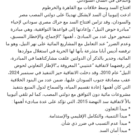
والتدخل في الشأن السوداني.
افتتاح السد وسط خلافات مع القاهرة والخرطوم
ادعت إثيوبيا أن السد لايشكل تهديدًا على دولتي المصب مصر
والسودان، وقد تزامن افتتاح السد مع حراك مصري سوداني لإحياء
“مبادرة حوض النيل”، وإعادتها إلى قواعدها التوافقية، وهي مبادرة
تتمحور حول عدد من المبادئ ، أهمها: “الإجماع، والإخطار المسبق،
وعدم الضرر” عند التعامل مع المشاريع المائية على نهر النيل، وهو ما
ترفضه أديس أبابا متذرعة بأنها لها الحرية في استغلال مواردها
المائية، وجدير بالذكر أن الدولتين علقت مشاركتاهما في المبادرة،
إثر رفضهما لاتفاقية “عنتيبي” المعروفة بـ”الإطار التعاوني لحوض
النيل” عام 2010، وقد دخلت الاتفاقية حيز التنفيذ في سبتمبر 2024،
عقب مصادقة جنوب السودان عليها، ضمن عدد من البنود الخلافية
التي كان أهمها: إعادة تقسيم المياه، والسماح لدول المنبع بتنفيذ
مشروعات مائية دون التوافق مع دولتي المصب، كما لم تلقي أثيوبيا
بالاً لاتفاقية سد النهضة 2015، التي تؤكد على عدة مبادىء أهمها :
* مبدأ التعاون.
* مبدأ التنمية، والتکامل الإقليمي والإستدامة.
* مبدأ عدم التسبب في ضرر ذي شأن.
* مبدأ أمان السد.