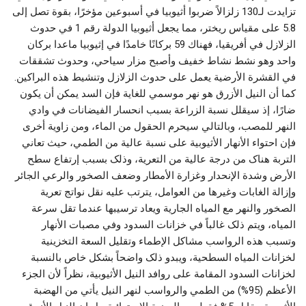
تزايدت لـ130 زلزالاً ضربوا أثيوبيا في أسبوعين مؤخرًا، بقوة تصل إلى
5.8 على مقياس ريختر، مما يجعل أثيوبيا الدولة رقم 1 في حدوث
الزلازل في أفريقيا، فهناك 59 بركانًا خامدًا في إثيوبيا ماعدا بركان
واحد وهو نشط نشاط خفيف وأصبح مزار سياحي، وحدوث تشققات
في القشرة الأرضية يعمل على حدوث الزلازل وتنشيط هذه البراكين.
كما أن النيل الأزرق هو نهر موسمي للغاية فإن السد يمكن أن يكون
ضارًا، إذ سيقلل نسبة الزراعة بسبب انحسار الفيضانات في وادي
النهر للمصب، وبالتالي سيحرم الحقول من الماء، ومن زاوية أخرى
فإن احتواء الأنهار الأثيوبية على نسبة عالية من الطمي، حيث تعاني
التربة هناک من درجة عالية من التعرية، وذلک بسبب إرتفاع سطح
الأرض وشدة الإنحدار وغزارة الأمطار وضعف الصخور والرعي الجائر
وإزالة الغابات وغيرها من العوامل، يترتب عليه نقل نواتج تعرية
الصخور والنهر مع المياه الجارية ويعاد ترسيبها عندما تقل سرعة
المياه، ويتم ذلک غالباً في خزانات السدود وفي مصبات الأنهار
وتسبب هذه الرواسب مشاکل الإطماء وتقليل السعة التخزينية
لخزانات المياه السطحية، ويبدو ذلک واضحاً بشکل خاص بالنسبة
لخزانات السدود المقامة على روافد النيل الأثيوبية، نظراً لأن الجزء
الأعظم (95%) من الطمي والرواسب لنهر النيل يأتي من الهضبة