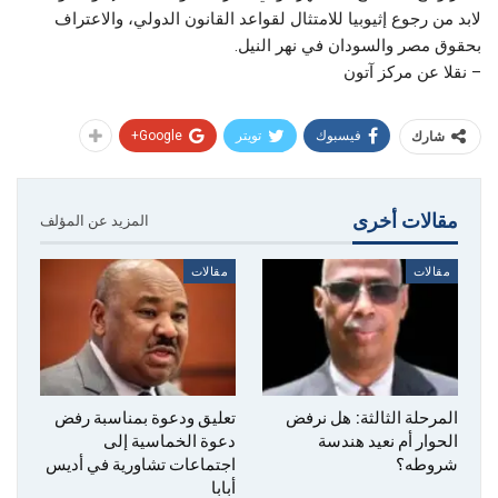
لابد من رجوع إثيوبيا للامتثال لقواعد القانون الدولي، والاعتراف
بحقوق مصر والسودان في نهر النيل.
– نقلا عن مركز آتون
فيسبوك
تويتر
Google+
شارك
مقالات أخرى
المزيد عن المؤلف
مقالات
مقالات
المرحلة الثالثة: هل نرفض
تعليق ودعوة بمناسبة رفض
الحوار أم نعيد هندسة
دعوة الخماسية إلى
شروطه؟
اجتماعات تشاورية في أديس
أبابا