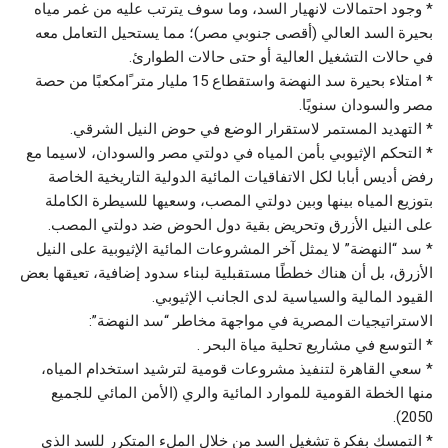
* وجود احتمالات لانهيار السد، وما سوف يترتب عليه من غمر مياه
بحيرة السد العالي (أقصى جنوبي مصر)؛ مما يستحيل التعامل معه
في حالات التشغيل العالية أو حتى حالات الطوارئ.
* امتلاء بحيرة سد النهضة واستقطاع 15 مليار متر ًامكعبًا من حصة
مصر والسودان سنويًا.
* التهديد المستمر لاستقرار الوضع في حوض النيل الشرقي.
* التحكم الإثيوبي بأمن المياه في دولتي مصر والسودان، لاسيما مع
رفض أديس أبابا لكل الاتفاقيات المائية الدولية التاريخية الخاصة
بتوزيع المياه بينها وبين دولتي المصب، وسعيها للسيطرة الكاملة
على النيل الأزرق وتحريض بقية دول الحوض ضد دولتي المصب.
* سد “النهضة” لا يمثل آخر المشروعات المائية الإثيوبية على النيل
الأزرق، بل أن هناك خططًا مستقبلية لبناء سدود إضافية، تعيقها بعض
القيود المالية والسياسية لدى الجانب الإثيوبي.
الاستراتيجيات المصرية في مواجهة مخاطر “سد النهضة”:
* التوسع في مشاريع تحلية مياة البحر .
* سعي القاهرة لتنفيذ مشروعات قومية لترشيد استخدام المياه،
منها الخطة القومية للموارد المائية والري (الأمن المائي للجميع
2050).
* التمسك بفكرة تشغيل السد من خلال الملء المتكرر للسد الذي