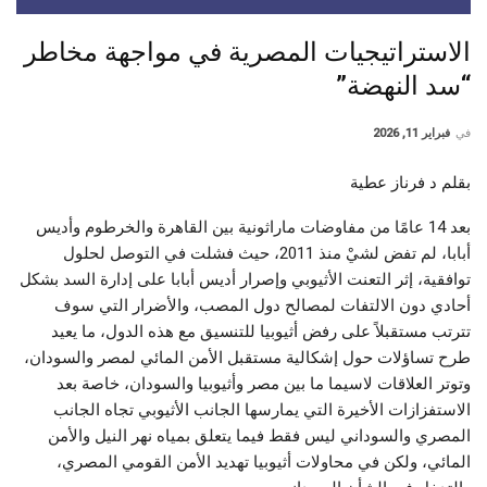
الاستراتيجيات المصرية في مواجهة مخاطر
“سد النهضة”
في
فبراير 11, 2026
بقلم د فرناز عطية
بعد 14 عامًا من مفاوضات ماراثونية بين القاهرة والخرطوم وأديس
أبابا، لم تفض لشيْ منذ 2011، حيث فشلت في التوصل لحلول
توافقية، إثر التعنت الأثيوبي وإصرار أديس أبابا على إدارة السد بشكل
أحادي دون الالتفات لمصالح دول المصب، والأضرار التي سوف
تترتب مستقبلاً على رفض أثيوبيا للتنسيق مع هذه الدول، ما يعيد
طرح تساؤلات حول إشكالية مستقبل الأمن المائي لمصر والسودان،
وتوتر العلاقات لاسيما ما بين مصر وأثيوبيا والسودان، خاصة بعد
الاستفزازات الأخيرة التي يمارسها الجانب الأثيوبي تجاه الجانب
المصري والسوداني ليس فقط فيما يتعلق بمياه نهر النيل والأمن
المائي، ولكن في محاولات أثيوبيا تهديد الأمن القومي المصري،