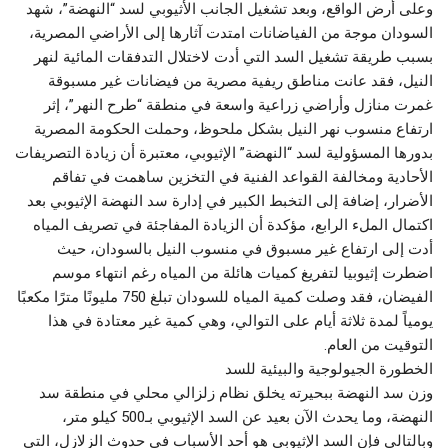
وعلى أرض الواقع، وبعد تشغيل الجانب الأثيوبي لسد “النهضة”، شهد
السودان موجة من الفياضانات امتدت آثارها إلى الأراضي المصرية،
بسبب طريقة تشغيل السد التي أدت لاختلال التدفقات المائية لنهر
النيل، فقد عانت مناطق ريفية مصرية من فيضانات غير مسبوقة
غمرت منازل وأراضي زراعية واسعة في منطقة “طرح النهر”، إثر
ارتفاع منسوب نهر النيل بشكل ملحوظ، وحملت الحكومة المصرية
بدورها المسؤولية لسد “النهضة” الإثيوبي، معتبرة أن زيادة التصريفات
الأحادية ومخالفة القواعد الفنية في التخزين ساهمت في تفاقم
الأضرار، إضافة إلى التخبط الكبير في إدارة سد النهضة الإثيوبي بعد
اكتمال الملء الرابع، مؤكدة أن الزيادة المفاجئة في تصريف المياه
أدت إلى ارتفاع غير مسبوق في منسوب النيل بالسودان، حيث
اضطرت إثيوبيا لتفريغ كميات هائلة من المياه رغم انتهاء موسم
الفيضان، فقد وصلت كمية المياه للسودان تبلغ 750 مليونًا مترًا مكعبًا
يومياً لمدة ثلاثة أيام على التوالي، وهي كمية غير معتادة في هذا
التوقيت من العام.
الخطورة الجيولوجية والبيئية للسد
وزن سد النهضة ببحيرته يخلق نظام زلزالي محلي في منطقة سد
النهضة، وما يحدث الآن بعيد عن السد الإثيوبي بـ500 كيلو متر،
وبالتالي فإن السد الإثيوبي هو أحد الأسباب في حدوث الزلازل، التي