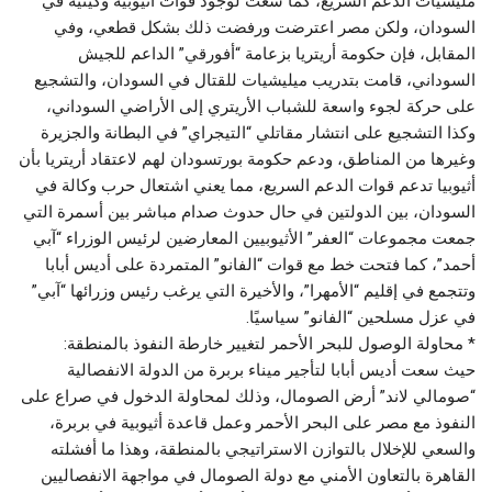
مليشيات الدعم السريع، كما سعت لوجود قوات أثيوبية وكينية في
السودان، ولكن مصر اعترضت ورفضت ذلك بشكل قطعي، وفي
المقابل، فإن حكومة أريتريا بزعامة “أفورقي” الداعم للجيش
السوداني، قامت بتدريب ميليشيات للقتال في السودان، والتشجيع
على حركة لجوء واسعة للشباب الأريتري إلى الأراضي السوداني،
وكذا التشجيع على انتشار مقاتلي “التيجراي” في البطانة والجزيرة
وغيرها من المناطق، ودعم حكومة بورتسودان لهم لاعتقاد أريتريا بأن
أثيوبيا تدعم قوات الدعم السريع، مما يعني اشتعال حرب وكالة في
السودان، بين الدولتين في حال حدوث صدام مباشر بين أسمرة التي
جمعت مجموعات “العفر” الأثيوبيين المعارضين لرئيس الوزراء “آبي
أحمد”، كما فتحت خط مع قوات “الفانو” المتمردة على أديس أبابا
وتتجمع في إقليم “الأمهرا”، والأخيرة التي يرغب رئيس وزرائها “آبي”
في عزل مسلحين “الفانو” سياسيًا.
* محاولة الوصول للبحر الأحمر لتغيير خارطة النفوذ بالمنطقة:
حيث سعت أديس أبابا لتأجير ميناء بربرة من الدولة الانفصالية
“صومالي لاند” أرض الصومال، وذلك لمحاولة الدخول في صراع على
النفوذ مع مصر على البحر الأحمر وعمل قاعدة أثيوبية في بربرة،
والسعي للإخلال بالتوازن الاستراتيجي بالمنطقة، وهذا ما أفشلته
القاهرة بالتعاون الأمني مع دولة الصومال في مواجهة الانفصاليين