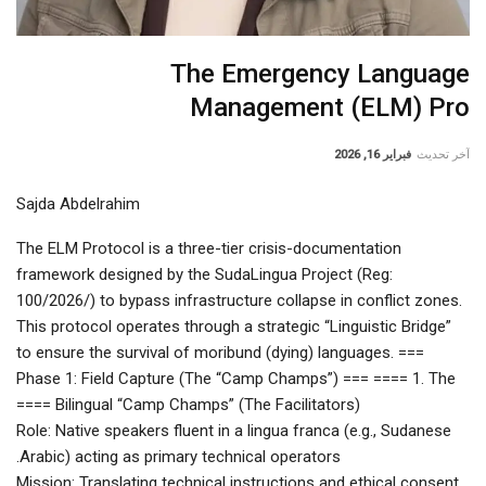
The Emergency Language
Management (ELM) Pro
آخر تحديث
فبراير 16, 2026
Sajda Abdelrahim​
The ELM Protocol is a three-tier crisis-documentation
framework designed by the SudaLingua Project (Reg:
100/2026/) to bypass infrastructure collapse in conflict zones.
This protocol operates through a strategic “Linguistic Bridge”
to ensure the survival of moribund (dying) languages. ​===
Phase 1: Field Capture (The “Camp Champs”) === ​==== 1. The
Bilingual “Camp Champs” (The Facilitators) ====
Role: Native speakers fluent in a lingua franca (e.g., Sudanese
Arabic) acting as primary technical operators.
Mission: Translating technical instructions and ethical consent