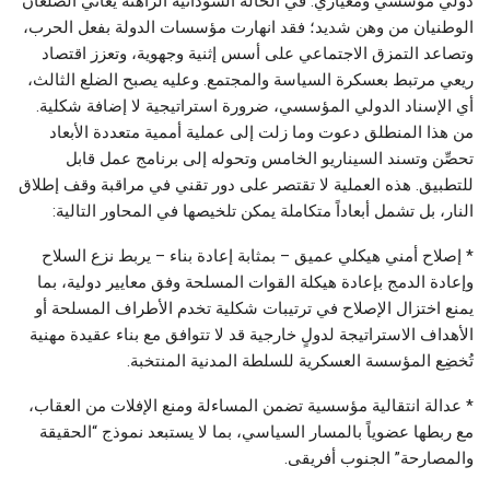
دولي مؤسسي ومعياري. في الحالة السودانية الراهنة يعاني الضلعان
الوطنيان من وهن شديد؛ فقد انهارت مؤسسات الدولة بفعل الحرب،
وتصاعد التمزق الاجتماعي على أسس إثنية وجهوية، وتعزز اقتصاد
ريعي مرتبط بعسكرة السياسة والمجتمع. وعليه يصبح الضلع الثالث،
أي الإسناد الدولي المؤسسي، ضرورة استراتيجية لا إضافة شكلية.
من هذا المنطلق دعوت وما زلت إلى عملية أممية متعددة الأبعاد
تحصِّن وتسند السيناريو الخامس وتحوله إلى برنامج عمل قابل
للتطبيق. هذه العملية لا تقتصر على دور تقني في مراقبة وقف إطلاق
النار، بل تشمل أبعاداً متكاملة يمكن تلخيصها في المحاور التالية:
* إصلاح أمني هيكلي عميق – بمثابة إعادة بناء – يربط نزع السلاح
وإعادة الدمج بإعادة هيكلة القوات المسلحة وفق معايير دولية، بما
يمنع اختزال الإصلاح في ترتيبات شكلية تخدم الأطراف المسلحة أو
الأهداف الاستراتيجة لدولٍ خارجية قد لا تتوافق مع بناء عقيدة مهنية
تُخضِع المؤسسة العسكرية للسلطة المدنية المنتخبة.
* عدالة انتقالية مؤسسية تضمن المساءلة ومنع الإفلات من العقاب،
مع ربطها عضوياً بالمسار السياسي، بما لا يستبعد نموذج “الحقيقة
والمصارحة” الجنوب أفريقى.