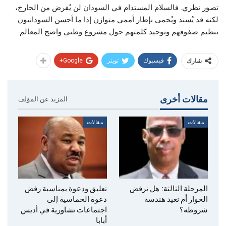
تصور نظري. فالسلام المستدام في السودان لن يُفرض من الخارج،
لكنه قد يُسند ويُحمى بإطار أممي متوازن إذا ما أحسن السودانيون
تنظيم صفوفهم وتوحيد كلمتهم حول مشروع وطني واضح المعالم.
فيسبوك
تويتر
Google+
شارك
مقالات أخرى
المزيد عن المؤلف
مقالات
مقالات
المرحلة الثالثة: هل نرفض
تعليق ودعوة بمناسبة رفض
الحوار أم نعيد هندسة
دعوة الخماسية إلى
شروطه؟
اجتماعات تشاورية في أديس
أبابا