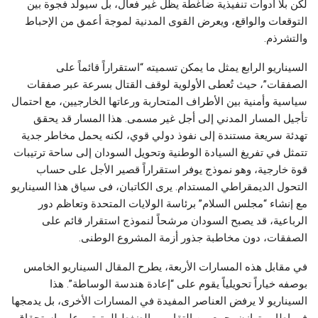
لكن بلا أدوات تنفيذية ضاغطة يظل غير فعال، بل سيولد فجوة بين
التوقعات والواقع، ويعرض القوى المدنية لموجة أعمق من الإحباط
والتشرذم.
السيناريو الرابع يمثل ما يمكن تسميته “استقراراً قائماً على
الصفقات”، حيث تُعطى الأولوية لوقف القتال بسرعة عبر صفقات
سياسية وأمنية بين الأطراف المتحاربة ورعاتها الخارجيين، مع احتمال
تأجيل المسار المدني إلى أجل غير مسمى. هذا المسار قد يحقق
تهدئة سريعة مستندة إلى نفوذ دولي قوي، لكنه يحمل مخاطر جدية
تتمثل في تفريغ السيادة الوطنية وتحويل السودان إلى ساحة ترتيبات
قوة خارجية، وهو نموذج يوفر استقراراً قصير الأجل على حساب
التحول الديمقراطي المستدام. يرى الكاتبان، فى سياق هذا السيناريو
مع إنشاء “مجلس السلام” برئاسة الولايات المتحدة وتعاظم دور
الرباعية، قد يصبح السودان مرشحاً لنموذج استقرار قائم على
الصفقات، دون مخاطبة جذور أزمة المشروع الوطنى.
في مقابل هذه المسارات الأربعة، يطرح المقال السيناريو الخامس
بوصفه خياراً تحويلياً يقوم على “إعادة هندسة الوساطة”. هذا
السيناريو لا يرفض العناصر المفيدة في المسارات الأخرى، بل يدمجها
في إطار متوازن يجمع بين التقارب والضغط المترتب على استحقاق