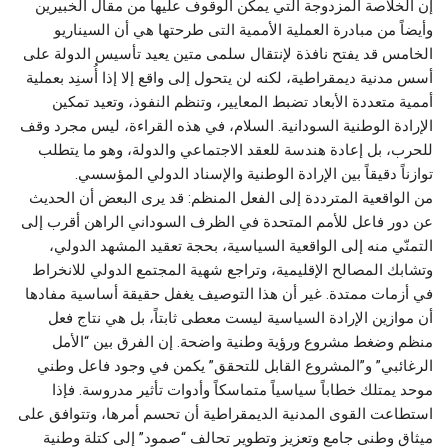
إن الخلاصة المزدوجة التي يمكن الوقوف عليها من مقال الخبيرين
وأيضاً من مبادرة العملية الأممية التى طرحتها هي أن السيناريو
الخامس قد يفتح نافذة لإنتقال سلمى متين يعيد تأسيس الدولة على
أسس مدنية ديمقراطية، لكنه لن يتحول إلى واقع إلا إذا أُسنِد بعملية
أممية متعددة الأبعاد تضبط المعايير، وتنظم النفوذ، وتعيد تمكين
الإرادة الوطنية السودانية. السلام، في هذه القراءة، ليس مجرد وقف
للحرب، بل إعادة هندسة للعقد الاجتماعي والدولة، وهو ما يتطلب
توازناً دقيقاً بين الإرادة الوطنية والإسناد الدولي المؤسسي.
من الواقعية المترددة إلى الفعل المنظم: قد يرى البعض أن الحديث
عن دور فاعل للأمم المتحدة في الظرف السوداني الراهن أقرب إلى
التمنّي منه إلى الواقعية السياسية، بحجة تعقيد المشهد الدولي،
وتشابك المصالح الإقليمية، وتراجع شهية المجتمع الدولي للانخراط
في أزمات ممتدة. غير أن هذا التوصيف يغفل حقيقة أساسية مفادها
أن موازين الإرادة السياسية ليست معطى ثابتاً، بل هي نتاج فعل
منظم وضغط مشروع ورؤية وطنية واضحة. إن الفرق بين “الأمل
الرغائبي” و”المشروع القابل للتحقق” يكمن في وجود فاعل وطني
موحد يمتلك خطاباً سياسياً متماسكاً وأدوات تأثير مدروسة. فإذا
استطاعت القوى المدنية الديمقراطية أن تحسم أمرها، وتتوافق على
ميثاق وطنى جامع وتعزيز وتطوير تحالف “صمود” إلى كتلة وطنية