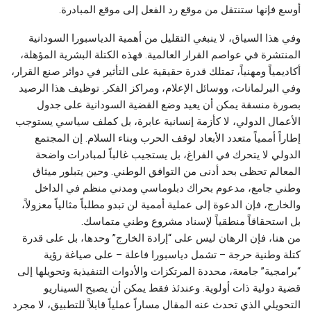
أوسع فإنها ستنتقل من موقع رد الفعل إلى موقع المبادرة.
وفي هذا السياق، لا ينبغي التقليل من أهمية الدياسبورا السودانية
المنتشرة في عواصم القرار العالمية. فهذه الكتلة البشرية المؤهلة،
أكاديمياً ومهنياً، تمتلك قدرة حقيقية على التأثير في دوائر صنع القرار،
وفي البرلمانات، ووسائل الإعلام، ومراكز الفكر. توظيف هذا الرصيد
بصورة منسقة يمكن أن يعيد وضع القضية السودانية على جدول
الأعمال الدولي، لا كأزمة إنسانية عابرة، بل كملف سياسي يستوجب
إطاراً أممياً متعدد الأبعاد لوقف الحرب وبناء السلام. إن المجتمع
الدولي لا يتحرك في الفراغ، بل يستجيب غالباً لمبادرات واضحة
المعالم تحظى بحد أدنى من التوافق الوطني. وحين يتبلور ميثاق
وطني جامع، مدعوم بحراك دبلوماسي ومدني منظم في الداخل
والخارج، فإن الدعوة إلى عملية أممية لن تبدو مطلباً مثالياً معزولاً،
بل استحقاقاً منطقياً لإسناد مشروع وطني متماسك.
من هنا، فإن الرهان ليس على “إرادة الخارج” وحدها، بل على قدرة
كتلة وطنية حرجة – تشمل دياسبورا فاعلة – على صياغة رؤية
“برامجية” جامعة، محددة المرتكزات والأدوات التنفيذية وتحويلها إلى
قضية دولية ذات أولوية. وعندئذ فقط يمكن أن يصبح السيناريو
التحويلي الذي تحدث عنه المقال مساراً عملياً قابلاً للتطبيق، لا مجرد