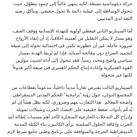
حركة دبلوماسية نشطة، لكنه ينتهي غالباً إلى جمود مطوّل، حيث
تتحول الوساطة إلى عملية دائمة بلا تحول حقيقي، ويتآكل رصيد
الثقة لدى المدنيين.
أما السيناريو الثاني فيعطي أولوية للتهدئة الإنسانية ووقف العنف،
وهو مسار لا يمكن التقليل من أهميته أخلاقياً، إذ أن إنقاذ الأرواح
ضرورة عاجلة. غير أن خطورته تكمن في احتمالية تحوله إلى صيغة
لتجميد الصراع دون معالجة أسبابه. فإذا لم تُربط الهدنة بمسار
سياسي واضح ومحدد زمنياً، فقد تتحول إلى أداة لتثبيت موازين
القوة العسكرية وإعادة إنتاج الحكم القسري في صيغة أكثر هدوءاً
لكنها غير متحولة.
السيناريو الثالث يفترض تقارباً مدنياً داخلياً، مدعوماً بقطاعات من
المجتمع الدولي، حول رؤية “برامجية” للحكم المدني الديمقراطي
واضحة المعالم . هذا التقارب مهم وضروري، لكنه يظل هشاً إن لم
يُدعّم بأدوات ضغط حقيقية على اقتصاد الحرب وشبكات تمويله
وإدراج كل التدخلات الخارجية المنحازة كأحد أهم مسببات إطالة أمد
الحرب وإعاقة الحلول السلمية. برأى الكاتبين، بناء الكتلة المدنية
الديمقراطية الحرجة والمتوافقة على برنامج وطنى جامع شرط لازم