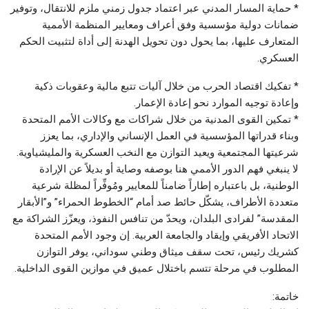
* حماية المسار المدني عبر اعتماد جدول زمني ملزم للانتقال، وتوفير
ضمانات دولية مؤسسية وفق أعراف ومعايير المنظمة الأممية
المتعارف عليها، بما يحول دون تحويل الهدنة إلى أداة لتثبيت الحكم
العسكري.
* تفكيك اقتصاد الحرب من خلال آليات تتبع مالية وعقوبات ذكية
وإعادة توجيه الموارد نحو إعادة الإعمار.
* تمكين القوى المدنية من خلال شراكات مع وكالات الأمم المتحدة
وبناء قدراتها المؤسسية في العمل الإنساني والإداري، بما يعزز
شرعيتها المجتمعية ويعيد التوازن مع النخب العسكرية والمليشياوية.
لا ينبغي فهم الدور الأممي هنا بوصفه وصاية أو بديلاً عن الإرادة
الوطنية، بل باعتباره إطاراً ضامناً للمعايير ومُوفِّراً لمظلة شرعية
متعددة الأطراف، يشكّل حائط صد أمام “الخطوط الحمراء” و”الأبقار
المقدسة” لفرادى البلدان، ويحدّ من تنافس النفوذ، ويعزّز الشراكة مع
الاتحاد الأفريقي وإيقاد والجامعة العربية. إن وجود الأمم المتحدة
كشريك رئيس، تحت سقف ميثاق وطني سوداني، يوفر التوازن
المطلوب في مرحلة تتسم باختلال عميق في موازين القوى الداخلية.
خاتمة: