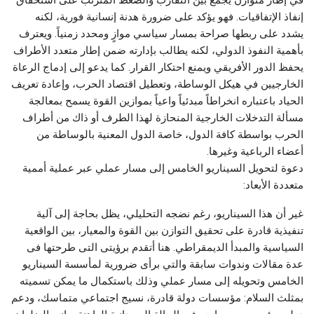
إنفاذ الإتفاقيات. فهو يؤكد على ضرورة هدنة إنسانية فورية، لكنه
يشدد على ربطها صراحة بمسار سياسي موازٍ ومحدد زمنياً. ويعترف
بأهمية النفوذ الدولي، لكنه يطالب بإدارته ضمن إطار متعدد الأطراف
يحفظ الدور الأفريقي ويمنع احتكار القرار. كما يدعو إلى إدماج الرعاة
الخارجيين في هيكل الوساطة، وتعطيل اقتصاد الحرب، وإعادة تعريف
الحياد باعتباره انخراطاً مبدئياً واعياً بموازين القوة يسمح بمعالجة
مسألة التدخلات الخارجية المنحازة لهذا الطرف أو ذاك من أطراف
الحرب بواسطة كافة الدول، خاصة الدول المعنية بالوساطة من
أعضاء الرباعية وغيرها.
دعوة لتحويل السيناريو الخامس إلى مسار عملي عبر عملية أممية
متعددة الأبعاد:
غير أن هذا السيناريو، رغم نضجه التحليلي، يظل بحاجة إلى آلية
تنفيذية قادرة على تحقيق التوازن بين القوة والمعيار، بين الواقعية
السياسية والمبدأ الديمقراطي. هنا أتقدم برؤيتى التى طرحتها فى
عدة مقالات وندوات سابقة والتي برأى ضرورية لمأسسة السيناريو
الخامس وتحويله إلى مسار عملي وذلك باستكمال ما يمكن تسميته
بمثلث السلام: مؤسسات دولة قادرة، نسيج اجتماعي متماسك، ودعم