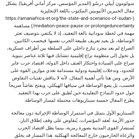
سولومون أييلي درسّو (المدير المؤسس، مركز أماني أفريقيا). يشكل
مقال الخبيرين الأثيوبيين المكتوب باللغة الإنجليزية
(https://amaniafrica-et.org/the-state-and-scenarios-of-sudan-
mediation-peace-pause-or-prolongeduncertainty/) مساهمة
مهمة في لحظة سودانية بالغة التعقيد، إذ لا يكتفي بتوصيف تعثر
الوساطة، بل يعيد تعريف طبيعة الحرب نفسها. فبحسب الكاتبين،
الصراع لم يعد مجرد تنازع داخلي على السلطة بين أطراف عسكرية،
بل تحول إلى منظومة نزاع إقليمية تتشابك فيها ثلاثة عناصر بنيوية:
صراع على السيادة واحتكار العنف داخل الدولة، اقتصاد حرب عابر
للحدود، وتدخلات إقليمية ودولية مستدامة تغذي موازين القوة على
الأرض. ومن هنا تأتي أهمية المقال، لأنه لا يناقش تقنيات التفاوض
فحسب، بل يضع الوساطة في سياقها الهيكلي، ويفتح نقاشاً صريحاً
حول حدود النماذج التقليدية حين تُطبق على حرب بهذا التعقيد.
يطرح المقال خمسة سيناريوهات محتملة لمسار الوساطة.
السيناريو الأول يتمثل في استمرار الوساطة الإجرائية دون معالجة
جذور الأزمة. تُعقد المؤتمرات، يُتفاوض على وقف إطلاق النار،
تُستشار القوى المدنية بصورة رمزية، بينما يظل اقتصاد الحرب
والرعاة الخارجيون خارج المعالجة الهيكلية. هذا المسار قد يخلق