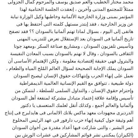
محمد مختار الخطيب والعم صديق يوسف والمرحوم كمال الجزولى
ممثلاً للمجتمع المدنى وآخرين ، إنعقدت الجلسة الختامية لهذا
المؤتمر بمبنى وزارة الخارجية الألمانية وخاطبها وكيل الوزارة نيابة
عن وزير الخارجية ، فقد إبتدر مستهل كلمته التى أحتفظ بها فى
هاتفى إلى اليوم ، بسؤال لماذا تهتم ألمانيا بالسودان ؟؟ فقد تصفح
تاريخ ألمانيا فى السودان بعد الإستقلال تعرض للتدريب المهنى
وتأسيس تلفزيون السودان ، ومشاريع صناعة السكر ،ومعهد جوتا
الثقافى بالسودان ، وقال لا نهتم بالسودان بسبب المعادن النفيسة
والبترول فهى حقيقة إقتصادية معلومة ، ولكن الإهتمام الأساسى أن
السودان يملك الإجابة الصحيحة لسؤال العالم المُلح المياه والطعام ،
نعمل على إنهاء الحرب وإنتهاكات حقوق الإنسان ليصبح السودان
دولة طبيعية ، تتوافق مع القيم الإنسانية العالمية الديمقراطية
وإحترام حقوق الإنسان ، والتداول السلمى للسلطة ، لنتمكن من
تأسيس وإقامة علاقة إعتماد متبادل مشتركة لمنفعة أهل السودان
وألمانيا والعالم أجمع ، وكذلك أنقل لعلمك المتعسف يا دكتور
الدرديرى مجهودات معهد ماكس بلانك الالمانى فى هايدلبرج فى إنتاج
أهم وثيقة حول كيفية إنهاء حرب دارفور فى عهد الرئيس المخلوع
عمر البشير ، والتى شاركت فيها أعداد مقدرة من أخوان السودان
(الكيزان) يمكننى نشر قوائم المشاركين فى عشرات الورش بين