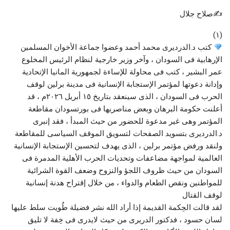
✍️صلاح جلال
(١)
كتب د.الدرديرى محمد أحمد وعضوا جماعة الأخوان المسلمين
الإرهابية فى السودان ، وآخر وزير خارجية لنظام الرئيس المخلوع
عمر البشير ، كتب فى محاولة للإساءة لجمهورية المانيا الإتحادية
وإدانة دعوتها لمؤتمر الإستجابة الإنسانية فى مدينة برلين لوقف
الحرب فى السودان ، الذى سينعقد بتاريخ ١٥ أبريل ٢٠٢٦م ، قد
أعلنت حكومة البرهان وبعض مناصريها فى بورتسودان مقاطعة
المؤتمر وهى غير مدعوة للحضور من حيث المبدأ ، فقد إنبرى
د.الدرديرى بتسويد الصفحات لتسويق الموقف السياسى للمقاطعة
ولنقد ورفض مؤتمر برلين ، الذى يهدف لتحسين الإستجابة الإنسانية
العالمية لمواجهة مضاعفات وتحديات الحرب الأهلية المدمرة فى
السودان من حيث ظروف اللجؤ والنزوح وضعف القوة الشرائية
للمواطنين ونقص الطعام والدواء ، من خلال إقتراح هدنة إنسانية
لوقف القتال
لقد قالت الحِكمة القديمة إذا أراد الله نشر فضيلة طُويت سلط عليها
لسان حسود ، فدكتور الدريرى من حيث لايدرى فى خِفة لا تليق