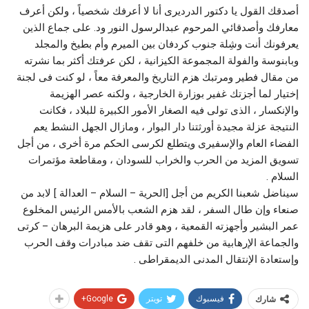
أصدقك القول يا دكتور الدرديرى أنا لا أعرفك شخصياً ، ولكن أعرف
معارفك وأصدقائي المرحوم عبدالرسول النور ود. على جماع الذين
يعرفونك أنت وشِلة جنوب كردفان بين الميرم وأم بطيخ والمجلد
وبابنوسة والفولة المجموعة الكيزانية ، لكن عرفتك أكثر بما نشرته
من مقال فطير ومرتبك هزم التاريخ والمعرفة معاً ، لو كنت فى لجنة
إختيار لما أجزتك غفير بوزارة الخارجية ، ولكنه عصر الهزيمة
والإنكسار ، الذى تولى فيه الصغار الأمور الكبيرة للبلاد ، فكانت
النتيجة عزلة مجيدة أورثتنا دار البوار ، ومازال الجهل النشط يعم
الفضاء العام والإسفيرى ويتطلع لكرسى الحكم مرة أخرى ، من أجل
تسويق المزيد من الحرب والخراب للسودان ، ومقاطعة مؤتمرات
السلام .
سيناضل شعبنا الكريم من أجل [الحرية – السلام – العدالة ] لابد من
صنعاء وإن طال السفر ، لقد هزم الشعب بالأمس الرئيس المخلوع
عمر البشير وأجهزته القمعية ، وهو قادر على هزيمة البرهان – كرتى
والجماعة الإرهابية من خلفهم التى تقف ضد مبادرات وقف الحرب
وإستعادة الإنتقال المدنى الديمقراطى .
فيسبوك
تويتر
Google+
شارك