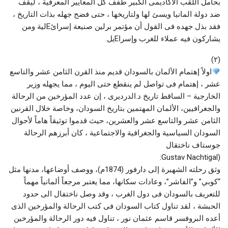
بحامل اللقب الأكاديمى الكبير طفف كل المعايير المعرفية ، ليقف
ضد دولة المانيا ويسئ لها ولتاريخها ، حتى فضح جهله بذات التاريخ ،
فقد بذل جهده فى القول أن مؤتمر برلين صنيعة إسرائEلية ومن
يشاركون فيه عملاء للغرب وإسراEيل.
(٢)
اولاً إهتمام الألمان بالسودان قديم منذ القرن الثامن عشر والتاسع
عشر ، إهتمام فى تواصل لم ينقطع حتى اليوم ، مما يجهله وزير
الخارجية – الساقط تاريخ د.الدرديرى ، إن عدد المؤرخين من الرحالة
والجغرافيين، الألمان المهتمين بتاريخ السودان، وخاصة خلال القرنين
الثامن عشر والتاسع عشر والعشرين، حيث قدموا توثيقاً هاماً لأحوال
السودان السياسية والجغرافية والاجتماعية ، كان أبرزهم الرحالة
جوستاف ناختقال
(Gustav Nachtigal:
وثق رحلته الشهيرة إلى دارفور (1874م)، ووصف أوضاعها، مدنها مثل
“كوبي” و”الفاشر”، وعادات سكانها، مما يعتبر مرجعاً ألمانياً مهماً
للتعريف بالسودان فى دول الغرب ، وقد وصل ناختفال الى حدود
الحبشة ، لقد تناول كتاب السودان فى كتب الرحالة والمؤرخين الذى
أعده البروفسر قاسم عثمان نور ، تناول فيه دور الرحالة والمؤرخين