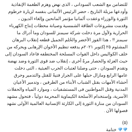
للتضامن مع الشعب السودانى ، الذى نهض وهزم الطغمة الإنقاذية
وأودعها مزبلة التاريخ ، حضر الرئيس الألمانى بنفسه لزيارة خرطوم
الثورة والوزراء وعقدت ألمانيا مؤتمر المانحين وإلغاء الديون ،
وقدمت مشروعات الطاقة الشمسية وصيانة محطات إنتاج الكهرباء
الحرارية ولأول مرة دخلت شركة سيمنز للسودان وما أدراك ما
سيمنز !! ، هذا القوز الأخضر والحُلم الجميل قطعه إنقلاب البرهان
المشئوم ٢٥ إكتوبر ٢٠٢١م يدفعه تنظيم الأخوان الإرهابى ويحركه من
خلف الكواليس داخل القوات المسلحة المختطفه فاعاد السودان إلى
حيث العزلة والحصار مرةً أخرى ، إنقلاب ضد قوى الثورة وضد نهضة
وتقدم السودان ، حتى وصلنا لعتبات الحرب العبثية ، التى دخلت
عامها الرابع ومازال حبلها على الجرار فتيةً للقتل والتدمير وحرق
أحشاء الأمهات بقتل الشباب الأبناء من الطرفين ، وتدمير الأعيان
المدنية وقتل المواطنين فى المستشفيات ، وموارد المياه والحفلات
الأسرية، وإستخدام الأسلحة الكيماوية المحرمة دولياً ، فتحول مشهد
السودان من منارة الثورة إلى الكارثة الإنسانية العالمية الأولى نشهد
فصولها الآن .
(٥)
ختامة