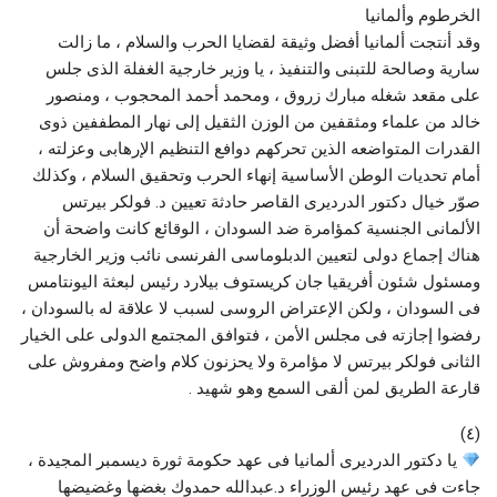
الخرطوم وألمانيا
وقد أنتجت ألمانيا أفضل وثيقة لقضايا الحرب والسلام ، ما زالت
سارية وصالحة للتبنى والتنفيذ ، يا وزير خارجية الغفلة الذى جلس
على مقعد شغله مبارك زروق ، ومحمد أحمد المحجوب ، ومنصور
خالد من علماء ومثقفين من الوزن الثقيل إلى نهار المطففين ذوى
القدرات المتواضعه الذين تحركهم دوافع التنظيم الإرهابى وعزلته ،
أمام تحديات الوطن الأساسية إنهاء الحرب وتحقيق السلام ، وكذلك
صوّر خيال دكتور الدرديرى القاصر حادثة تعيين د. فولكر بيرتس
الألمانى الجنسية كمؤامرة ضد السودان ، الوقائع كانت واضحة أن
هناك إجماع دولى لتعيين الدبلوماسى الفرنسى نائب وزير الخارجية
ومسئول شئون أفريقيا جان كريستوف بيلارد رئيس لبعثة اليونتامس
فى السودان ، ولكن الإعتراض الروسى لسبب لا علاقة له بالسودان ،
رفضوا إجازته فى مجلس الأمن ، فتوافق المجتمع الدولى على الخيار
الثانى فولكر بيرتس لا مؤامرة ولا يحزنون كلام واضح ومفروش على
قارعة الطريق لمن ألقى السمع وهو شهيد .
(٤)
يا دكتور الدرديرى ألمانيا فى عهد حكومة ثورة ديسمبر المجيدة ،
جاءت فى عهد رئيس الوزراء د.عبدالله حمدوك بغضها وغضيضها