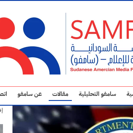
ية
سامفو التحليلية
مقالات
عن سامفو
اتص
إق