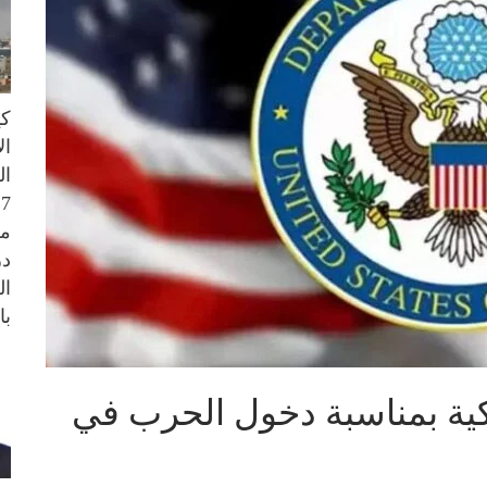
كي
ال
من
در
ال
با
ركية بمناسبة دخول الحرب في