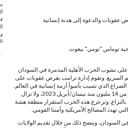
مج
ال
رض عقوبات والدعوة إلى هدنة إنسانية
فر
ال
وا
ال
جية توماس “تومي” بيغوت
ى الثالثة على نشوب الحرب الأهلية المدمرة في السودان
م السريع. وتقوم إدارة ترامب بفرض عقوبات على
لصراع الذي تسبب بأسوأ أزمة إنسانية في العالم.
لقد قتل أكثر من 150 ألف شخص ونزح أكثر من 14 مليون منذ نيسان/أبريل 2023، ولا تزال
بالنزاع. وتزعزع هذه الحرب استقرار منطقة هشة
لتي تهدد المصالح الأمريكية وأمننا القومي.
 في السودان، ويتضح ذلك من خلال تقديم الولايات