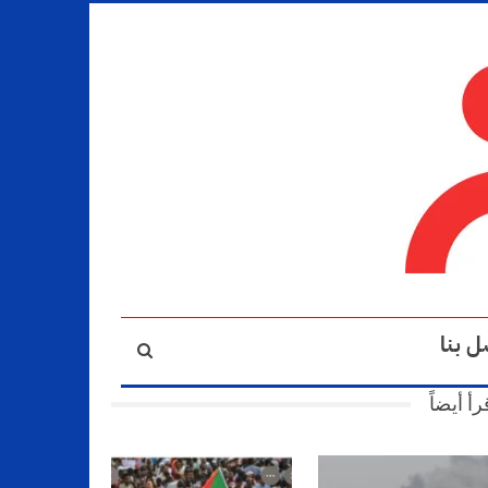
ل بنا
رأ أيضاً