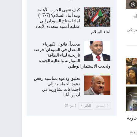
كيف تنتهي الحرب الأهلية
ويبدأ بناء السلام؟ (7-17)
ة
لماذا يحتاج السودان إلى
عملية أممية متعددة الأبعاد
مريكي
لبناء السلام
مجدداً، قانون الكهرباء
المعدل في السودان: فرصة
تاريخية لبناء الطاقة
المتوازنة والعالية الجودة
ولجذب الاستثمار الوطني
تعليق ودعوة بمناسبة رفض
دعوة الخماسية إلى
اجتماعات تشاورية في
أديس أبابا
السابق
التالي
1 من 31
اربة
هية