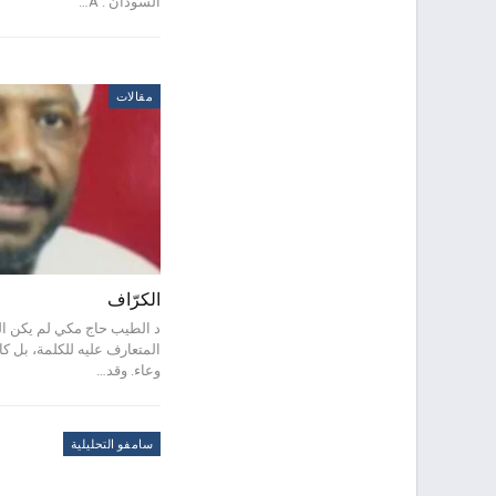
السودان . A…
مقالات
الكرّاف
د الطيب حاج مكي لم يكن الك
المتعارف عليه للكلمة، بل كا
وعاء. وقد…
سامفو التحليلية