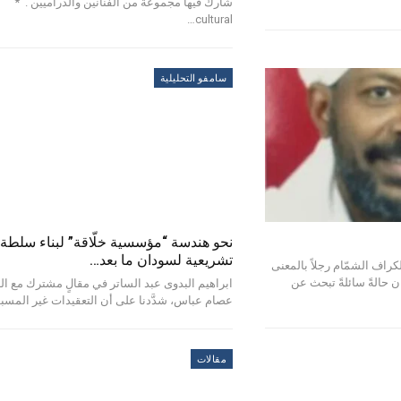
شارك فيها مجموعة من الفنانين والدراميين . ‏ *
cultural…
سامفو التحليلية
نحو هندسة “مؤسسية خلّاقة” لبناء سلطة
تشريعية لسودان ما بعد…
راف الشمّام رجلاً بالمعنى
ن حالةً سائلةً تبحث عن
ابراهيم البدوى عبد الساتر في مقالٍ مشترك مع ال
عصام عباس، شدَّدنا على أن التعقيدات غير المسب
مقالات