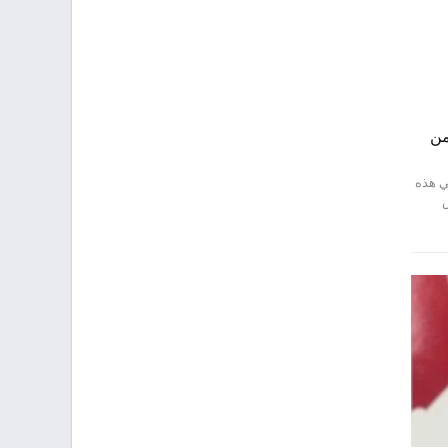
من
في هذه