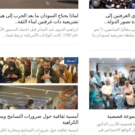
 الغرفتين إلى
لماذا يحتاج السودان ما بعد الحرب إلى هيئ
ادة تصور الدولة…
تشريعية ذات غرفتين لبناء الثقة…
ي مقالىَّ السابقين، ("نحو
ابراهيم البدوى عبد الساتر قبل اعتماد الدستور الأ
 سلطة تشريعية لسودان ما
عام 1787، كانت الولايات الأمريكية ترتبط فيما…
أنشطة
مجموعة قصصية
أمسية ثقافية حول ضرورات التسامح ومح
الكراهية
 قصصية للأديب الدكتور
لواقع الاجتماعي في
امسية ثقافية حول ضرورات التسامح ومحاربة الكرا